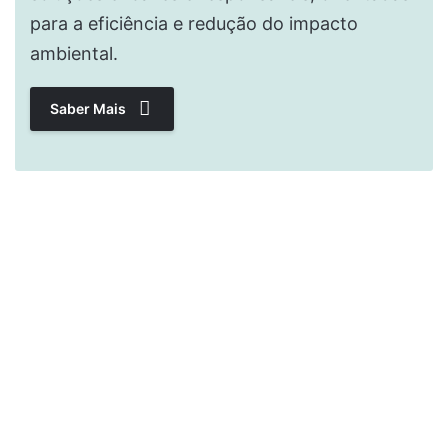
para a eficiência e redução do impacto
ambiental.
Saber Mais
COMPRE CONNOSCO
Enviamos os nossos
produtos
para todo o
país
Receba os nossos produtos em sua casa ou