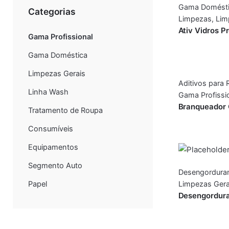
Gama Domésti
Categorias
Limpezas
,
Lim
Ativ Vidros 
Gama Profissional
Gama Doméstica
Limpezas Gerais
Aditivos para
Linha Wash
Gama Profissi
Branqueador 
Tratamento de Roupa
Consumíveis
Equipamentos
Segmento Auto
Desengordura
Papel
Limpezas Gera
Desengordura