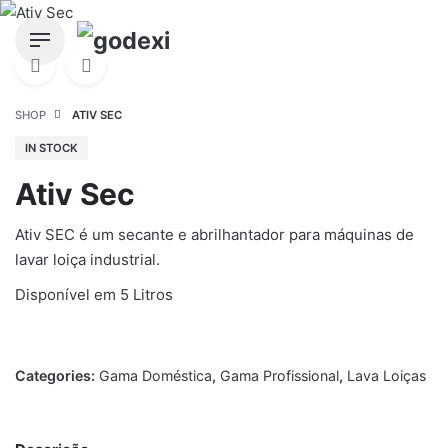
Skip
to
content
SHOP
ATIV SEC
IN STOCK
Ativ Sec
Ativ SEC é um secante e abrilhantador para máquinas de
lavar loiça industrial.
Disponível em 5 Litros
Categories:
Gama Doméstica
,
Gama Profissional
,
Lava Loiças