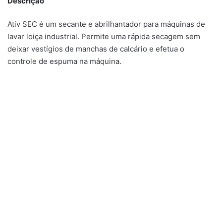
Descrição
Ativ SEC é um secante e abrilhantador para máquinas de
lavar loiça industrial. Permite uma rápida secagem sem
deixar vestígios de manchas de calcário e efetua o
controle de espuma na máquina.
Gama Profissional
,
Gama Doméstica
,
Gama Doméstica
,
Gama Profissional
,
Lava Loiças
Limpezas Gerais
,
WC
Ativ Loiça Extra
Ativ WC