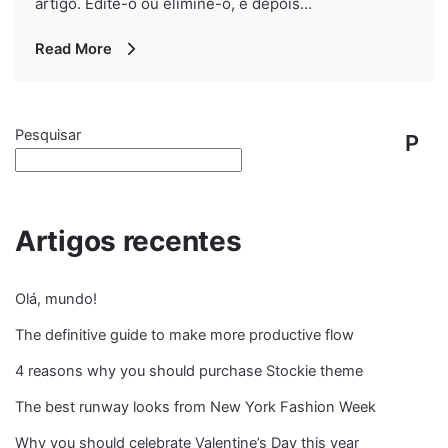
artigo. Edite-o ou elimine-o, e depois…
Read More
Pesquisar
P
e
s
Artigos recentes
q
Olá, mundo!
ui
The definitive guide to make more productive flow
s
4 reasons why you should purchase Stockie theme
ar
The best runway looks from New York Fashion Week
Why you should celebrate Valentine’s Day this year