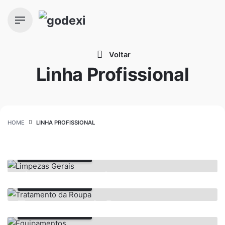
Skip
to
content
Voltar
Linha Profissional
HOME
LINHA PROFISSIONAL
Saber Mais
Limpezas Gerais
Saber Mais
Tratamento da Roupa
Saber Mais
Saber Mais