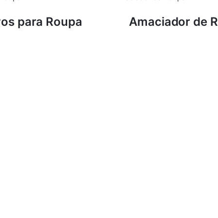
vos para Roupa
Amaciador de 
Shop now
Shop now