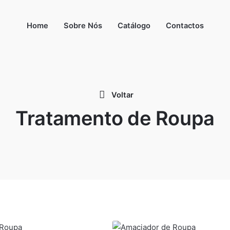
Home
Sobre Nós
Catálogo
Contactos
Voltar
Tratamento de Roupa