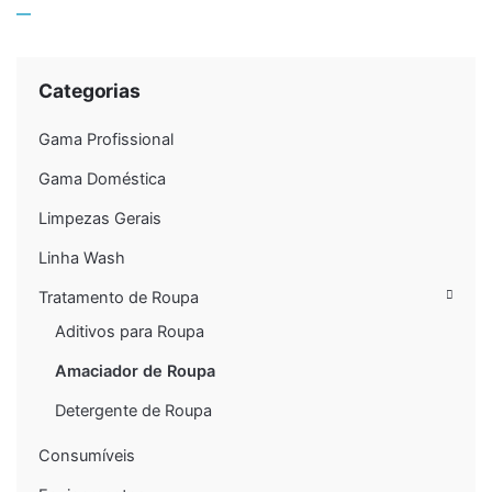
Categorias
Gama Profissional
Gama Doméstica
Limpezas Gerais
Linha Wash
Tratamento de Roupa
Aditivos para Roupa
Amaciador de Roupa
Detergente de Roupa
Consumíveis