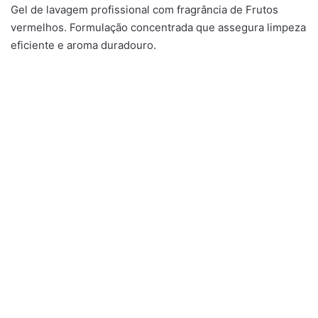
Gel de lavagem profissional com fragrância de Frutos
vermelhos. Formulação concentrada que assegura limpeza
eficiente e aroma duradouro.
Gama Profissional
,
Gama Doméstica
,
Gama Doméstica
,
Gama Profissional
,
Tratamento de Roupa
,
Lava Loiças
Ativ Loiça Extra
Amaciador de Roupa
Amaciador Líquido Blue
Floral