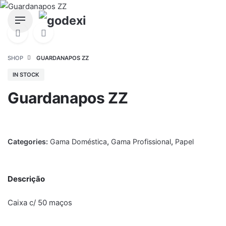
Skip
to
content
SHOP
GUARDANAPOS ZZ
IN STOCK
Guardanapos ZZ
Categories:
Gama Doméstica
,
Gama Profissional
,
Papel
Descrição
Caixa c/ 50 maços