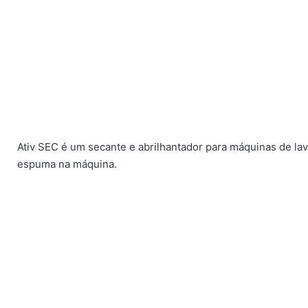
Ativ SEC é um secante e abrilhantador para máquinas de lav
espuma na máquina.
Gama Doméstica
,
Gama Profissional
,
Multiusos Brilhante
Multiusos Bioinsect