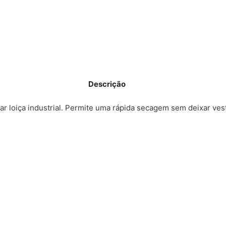
Descrição
ar loiça industrial. Permite uma rápida secagem sem deixar vest
Gama Doméstica
,
Gama Profissional
,
Limpezas Gerais
,
Lixivias
Hipoclorito