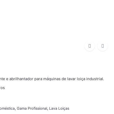
Gama Doméstica
Gama Profissional
te e abrilhantador para máquinas de lavar loiça industrial.
ros
oméstica
,
Gama Profissional
,
Lava Loiças