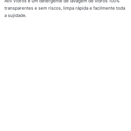
Ativ Vidros é um detergente de lavagem de vidros 100%
transparentes e sem riscos, limpa rápida e facilmente toda
a sujidade.
Gama Doméstica
,
Gama Doméstica
,
Gama Profissional
,
Gama Profissional
,
Lava Loiças
Multiusos Brilhante
Ativ ML
Multiusos Marinho