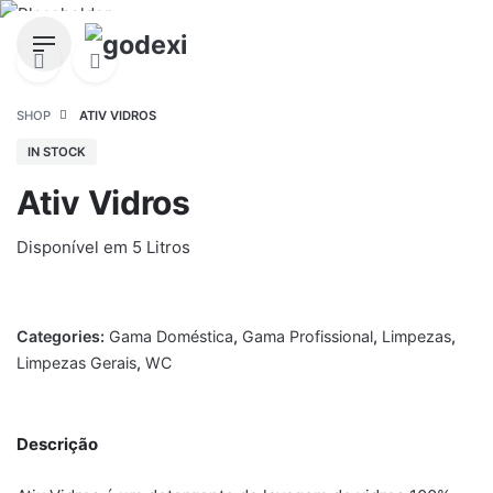
Skip
to
content
SHOP
ATIV VIDROS
IN STOCK
Ativ Vidros
Disponível em 5 Litros
Categories:
Gama Doméstica
,
Gama Profissional
,
Limpezas
,
Limpezas Gerais
,
WC
Descrição