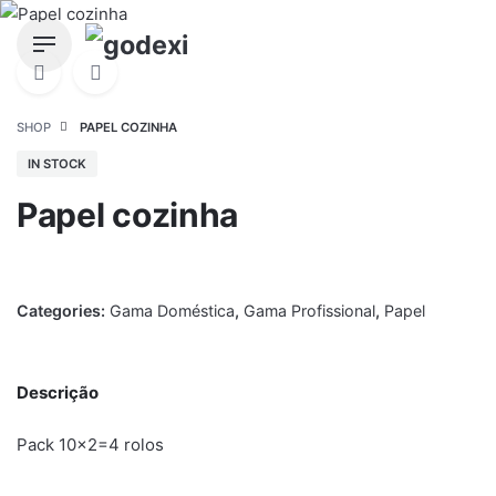
Skip
to
content
SHOP
PAPEL COZINHA
IN STOCK
Papel cozinha
Categories:
Gama Doméstica
,
Gama Profissional
,
Papel
Descrição
Pack 10×2=4 rolos