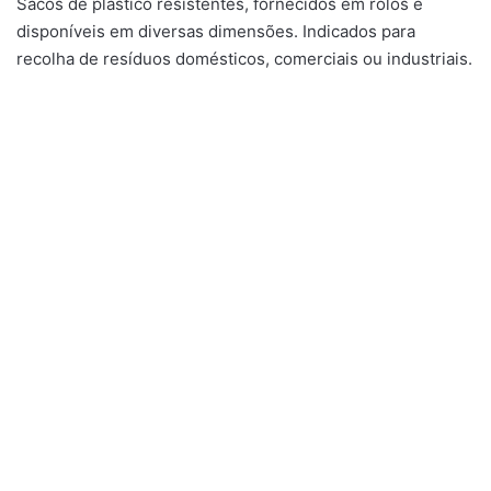
Sacos de plástico resistentes, fornecidos em rolos e
disponíveis em diversas dimensões. Indicados para
recolha de resíduos domésticos, comerciais ou industriais.
Gama Doméstica
,
Gama Doméstica
,
Gama Profissional
,
Gama Profissional
,
Multiusos Brilhante
Multiusos Brilhante
Multiusos Amoniacal
Multiusos Floral